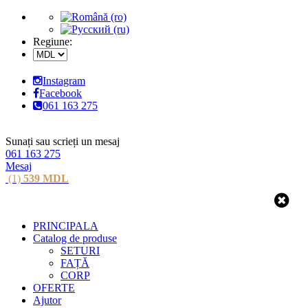
Regiune:
Instagram
Facebook
061 163 275
Sunați sau scrieți un mesaj
061 163 275
Mesaj
(1)
539
MDL
PRINCIPALA
Catalog de produse
SETURI
FAȚĂ
CORP
OFERTE
Ajutor