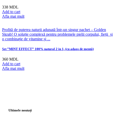
338
MDL
Add to cart
Afla mai mult
Profită de puterea naturii adunată într-un singur pachet – Golden
Skrab! O soluție complexă pentru problemele pielii corpului, fieții și
o combinație de vitamine și ...
Set ”MINT EFFECT” 100% natural 2 in 1, (cu adaos de mentă)
360
MDL
Add to cart
Afla mai mult
Ultimele noutați