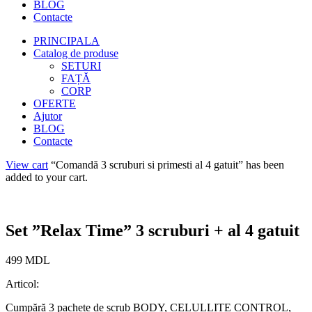
BLOG
Contacte
PRINCIPALA
Catalog de produse
SETURI
FAȚĂ
CORP
OFERTE
Ajutor
BLOG
Contacte
View cart
“Comandă 3 scruburi si primesti al 4 gatuit” has been
added to your cart.
Set ”Relax Time” 3 scruburi + al 4 gatuit
499
MDL
Articol:
Cumpără 3 pachete de scrub BODY, CELULLITE CONTROL,