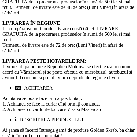
GRATUITĂ de la procurarea produselor în sumă de 500 lei și mai
mult. Termenul de livrare este de 48 de ore: (Luni-Vineri) în afară de
sărbători.
LIVRAREA ÎN REGIUNE:
La cumpărarea unui produs livrarea costă 60 lei. LIVRARE
GRATUITĂ de la procurarea produselor în sumă de 500 lei și mai
mult.
Termenul de livrare este de 72 de ore: (Luni-Vineri) în afară de
sărbători.
LIVRAREA PESTE HOTARELE RM:
Livrarea dupa hotarele Republicii Moldova se efectuează în comun
acord cu Vânzătorul și se poate efectua cu microbuzul, autobuzul și
avionul. Termenul și prețul livrării depinde de regiunea livrării.
ACHITAREA
Achitarea se poate face prin 2 posibilități:
1. Achitarea se face la curier cînd primiți comanda.
2. Achitarea cu cardurile bancare Visa si Mastercard
DESCRIEREA PRODUSULUI
Ai șansa să încerci întreaga gamă de produse Golden Skrab, ba chiar
și să te împarți cu cei apropiați! ⁣