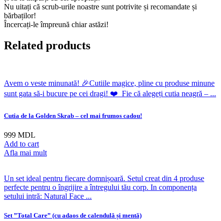
Nu uitați că scrub-urile noastre sunt potrivite și recomandate și
bărbaților! ⁣
⁣Încercați-le împreună chiar astăzi! ⁣
Related products
Avem o veste minunată! 🎉Cutiile magice, pline cu produse minune
sunt gata să-i bucure pe cei dragi! ❤️ ⁣ ⁣Fie că alegeți cutia neagră – ...
Cutia de la Golden Skrab – cel mai frumos cadou!
999
MDL
Add to cart
Afla mai mult
Un set ideal pentru fiecare domnișoară. Setul creat din 4 produse
perfecte pentru o îngrijire a întregului tău corp. In componența
setului intră: Natural Face ...
Set ”Total Care” (cu adaos de calendulă și mentă)