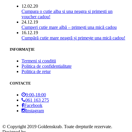
12.02.20
Cumpara o cutie alba si una neagra si primesti un
voucher cadou!
24.12.19
Cumperi cutie mare albă – primești una mică cadou
16.12.19
Cumpără cutie mare neagră și primește una mică cadou!
INFORMAȚIE
Termeni si conditii
Politica de confidentialitate
Politica de retur
CONTACTE
9:00-18:00
061 163 275
Facebook
Instagram
© Copyright 2019 Goldenskrab. Toate drepturile rezervate.
Designed by