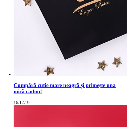
Cumpără cutie mare neagră și primește una
mică cadou!
16.12.19