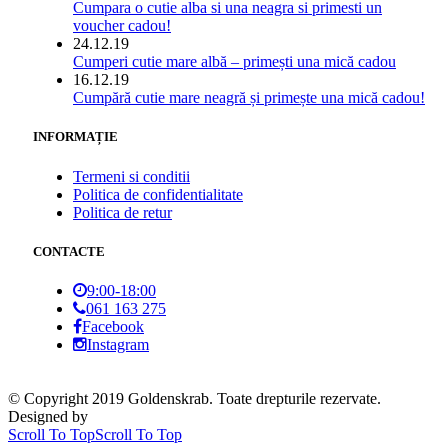
Cumpara o cutie alba si una neagra si primesti un
voucher cadou!
24.12.19
Cumperi cutie mare albă – primești una mică cadou
16.12.19
Cumpără cutie mare neagră și primește una mică cadou!
INFORMAȚIE
Termeni si conditii
Politica de confidentialitate
Politica de retur
CONTACTE
9:00-18:00
061 163 275
Facebook
Instagram
© Copyright 2019 Goldenskrab. Toate drepturile rezervate.
Designed by
Scroll To Top
Scroll To Top