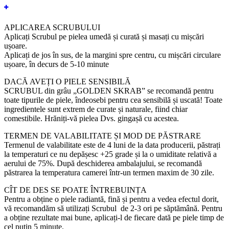
APLICAREA SCRUBULUI
Aplicați Scrubul pe pielea umedă și curată și masați cu mișcări
ușoare.
Aplicați de jos în sus, de la margini spre centru, cu mișcări circulare
ușoare, în decurs de 5-10 minute
DACĂ AVEȚI O PIELE SENSIBILĂ
SCRUBUL din grâu „GOLDEN SKRAB” se recomandă pentru
toate tipurile de piele, îndeosebi pentru cea sensibilă și uscată! Toate
ingredientele sunt extrem de curate și naturale, fiind chiar
comestibile. Hrăniți-vă pielea Dvs. gingașă cu acestea.
TERMEN DE VALABILITATE ȘI MOD DE PĂSTRARE
Termenul de valabilitate este de 4 luni de la data producerii, păstrați
la temperaturi ce nu depășesc +25 grade și la o umiditate relativă a
aerului de 75%. După deschiderea ambalajului, se recomandă
păstrarea la temperatura camerei într-un termen maxim de 30 zile.
CÎT DE DES SE POATE ÎNTREBUINȚA
Pentru a obține o piele radiantă, fină și pentru a vedea efectul dorit,
vă recomandăm să utilizați Scrubul de 2-3 ori pe săptămână. Pentru
a obține rezultate mai bune, aplicați-l de fiecare dată pe
piele timp de
cel puțin 5 minute.