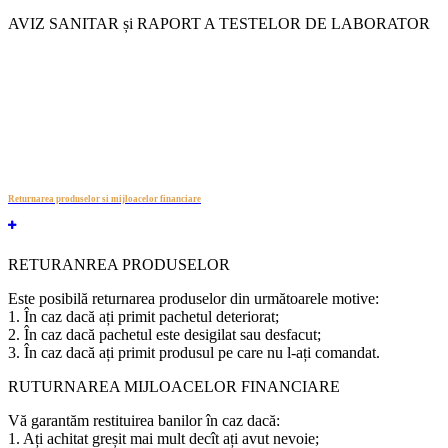
AVIZ SANITAR și RAPORT A TESTELOR DE LABORATOR
Returnarea produselor si mijloacelor financiare
RETURANREA PRODUSELOR
Este posibilă returnarea produselor din următoarele motive:
1. În caz dacă ați primit pachetul deteriorat;
2. În caz dacă pachetul este desigilat sau desfacut;
3. În caz dacă ați primit produsul pe care nu l-ați comandat.
RUTURNAREA MIJLOACELOR FINANCIARE
Vă garantăm restituirea banilor în caz dacă:
1. Ați achitat greșit mai mult decît ați avut nevoie;