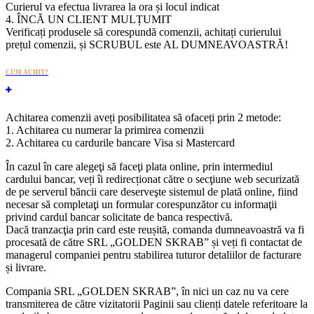
Curierul va efectua livrarea la ora și locul indicat
4. ÎNCĂ UN CLIENT MULȚUMIT
Verificați produsele să corespundă comenzii, achitați curierului
prețul comenzii, și SCRUBUL este AL DUMNEAVOASTRĂ!
CUM ACHIT?
Achitarea comenzii aveți posibilitatea să ofaceți prin 2 metode:
1. Achitarea cu numerar la primirea comenzii
2. Achitarea cu cardurile bancare Visa si Mastercard
În cazul în care alegeţi să faceţi plata online, prin intermediul
cardului bancar, veți îi redirecționat către o secţiune web securizată
de pe serverul băncii care deserveşte sistemul de plată online, fiind
necesar să completaţi un formular corespunzător cu informaţii
privind cardul bancar solicitate de banca respectivă.
Dacă tranzacţia prin card este reușită, comanda dumneavoastră va fi
procesată de către SRL „GOLDEN SKRAB” și veți fi contactat de
managerul companiei pentru stabilirea tuturor detaliilor de facturare
și livrare.
Compania SRL „GOLDEN SKRAB”, în nici un caz nu va cere
transmiterea de către vizitatorii Paginii sau clienți datele referitoare la