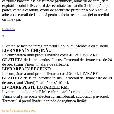
cardurile bancare așa ca: numele prenumele, numărul de card, data
expirării, codul PIN, codul de securitate format din 3 cifre tipărit pe
partea verso a cardului, codul de securitate primit prin SMS sau la
adresa de e-mail de la bancă pentru efectuarea tranzacției în mediul
on-line) ș.a.
LIVRAREA
Livrarea se face pe întreg teritoriul Republicii Moldova cu curierul.
LIVRAREA ÎN CHIȘINĂU:
La cumpărarea unui produs livrarea costă 40 lei. LIVRARE
GRATUITĂ de la trei produse în sus. Termenul de livrare este de 24
de ore: (Luni-Vineri) în afară de sărbători.
LIVRAREA ÎN REGIUNE:
La cumpărarea unui produs livrarea costă 50 lei. LIVRARE
GRATUITĂ de la trei produse în sus. Termenul de livrare este de 48
de ore: (Luni-Vineri) în afară de sărbători.
LIVRARE PESTE HOTARELE RM:
Livrarea dupa hotarele RM se efectuează în comun acord cu
Vânzătorul și se poate efectua cu microbuzul, autobuzul și avionul.
Termenul și prețul livrării depinde de regiunea livrării.
CUM SĂ UTILIZEZ SCRUBUL