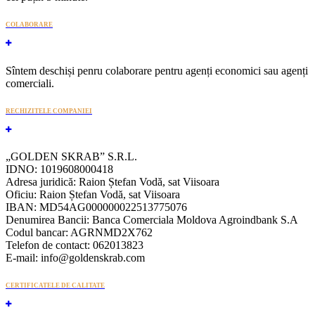
COLABORARE
Sîntem deschiși penru colaborare pentru agenți economici sau agenți
comerciali.
RECHIZITELE COMPANIEI
„GOLDEN SKRAB” S.R.L.
IDNO: 1019608000418
Adresa juridică: Raion Ștefan Vodă, sat Viisoara
Oficiu: Raion Ștefan Vodă, sat Viisoara
IBAN: MD54AG000000022513775076
Denumirea Bancii: Banca Comerciala Moldova Agroindbank S.A
Codul bancar: AGRNMD2X762
Telefon de contact: 062013823
E-mail: info@goldenskrab.com
CERTIFICATELE DE CALITATE