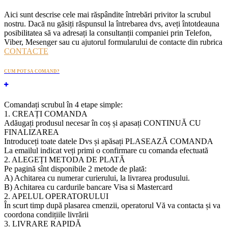
Aici sunt descrise cele mai răspândite întrebări privitor la scrubul
nostru. Dacă nu găsiți răspunsul la întrebarea dvs, aveți întotdeauna
posibilitatea să va adresați la consultanții companiei prin Telefon,
Viber, Mesenger sau cu ajutorul formularului de contacte din rubrica
CONTACTE
CUM POT SA COMAND?
Comandați scrubul în 4 etape simple:
1. CREAȚI COMANDA
Adăugați produsul necesar în coș și apasați CONTINUĂ CU
FINALIZAREA
Introduceți toate datele Dvs și apăsați PLASEAZĂ COMANDA
La emailul indicat veți primi o confirmare cu comanda efectuată
2. ALEGEȚI METODA DE PLATĂ
Pe pagină sînt disponibile 2 metode de plată:
A) Achitarea cu numerar curierului, la livrarea produsului.
B) Achitarea cu cardurile bancare Visa si Mastercard
2. APELUL OPERATORULUI
În scurt timp după plasarea cmenzii, operatorul Vă va contacta și va
coordona condițiile livrării
3. LIVRARE RAPIDĂ