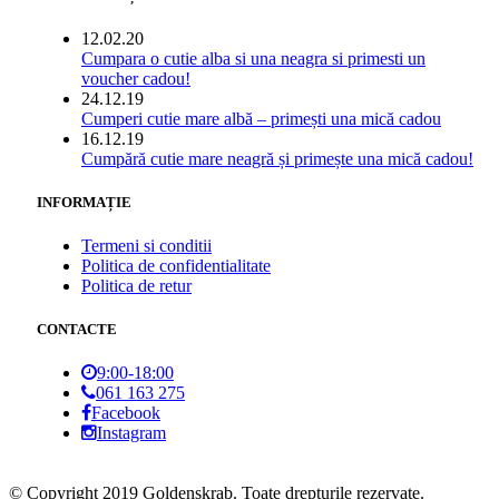
12.02.20
Cumpara o cutie alba si una neagra si primesti un
voucher cadou!
24.12.19
Cumperi cutie mare albă – primești una mică cadou
16.12.19
Cumpără cutie mare neagră și primește una mică cadou!
INFORMAȚIE
Termeni si conditii
Politica de confidentialitate
Politica de retur
CONTACTE
9:00-18:00
061 163 275
Facebook
Instagram
© Copyright 2019 Goldenskrab. Toate drepturile rezervate.