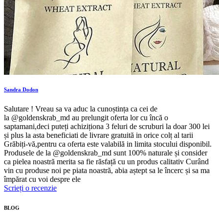
Sandra Dodon
Salutare ! Vreau sa va aduc la cunoștința ca cei de
la @goldenskrab_md au prelungit oferta lor cu încă o
saptamani,deci puteți achiziționa 3 feluri de scruburi la doar 300 lei
și plus la asta beneficiati de livrare gratuită in orice colț al tarii
Grăbiți-vă,pentru ca oferta este valabilă in limita stocului disponibil.
Produsele de la @goldenskrab_md sunt 100% naturale și consider
ca pielea noastră merita sa fie răsfață cu un produs calitativ Curând
vin cu produse noi pe piata noastră, abia aștept sa le încerc și sa ma
împărat cu voi despre ele
Scrieți o recenzie
BLOG