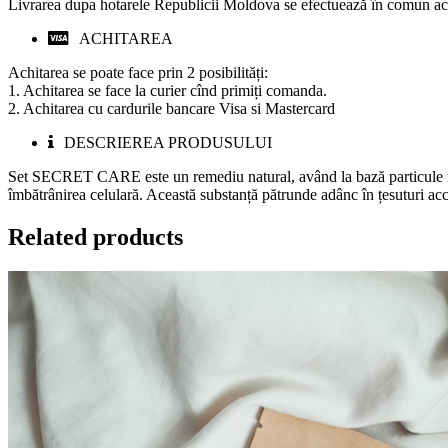
Livrarea dupa hotarele Republicii Moldova se efectuează în comun acord
ACHITAREA
Achitarea se poate face prin 2 posibilități:
1. Achitarea se face la curier cînd primiți comanda.
2. Achitarea cu cardurile bancare Visa si Mastercard
DESCRIEREA PRODUSULUI
Set SECRET CARE este un remediu natural, având la bază particule măc
îmbătrânirea celulară. Această substanță pătrunde adânc în țesuturi ac
Related products