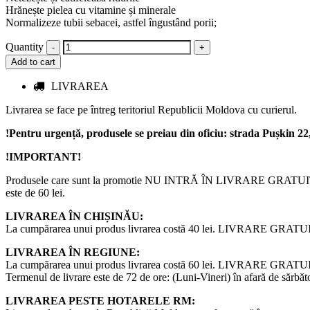
Hrănește pielea cu vitamine și minerale ⁣
Normalizeze tubii sebacei, astfel îngustând porii;
Quantity
Add to cart
LIVRAREA
Livrarea se face pe întreg teritoriul Republicii Moldova cu curierul.
!Pentru urgență, produsele se preiau din oficiu: strada Pușkin 22, e
!IMPORTANT!
Produsele care sunt la promotie NU INTRĂ ÎN LIVRARE GRATUITĂ de la 
este de 60 lei.
LIVRAREA ÎN CHIȘINĂU:
La cumpărarea unui produs livrarea costă 40 lei. LIVRARE GRATUITĂ de
LIVRAREA ÎN REGIUNE:
La cumpărarea unui produs livrarea costă 60 lei. LIVRARE GRATUITĂ
Termenul de livrare este de 72 de ore: (Luni-Vineri) în afară de sărbăto
LIVRAREA PESTE HOTARELE RM: