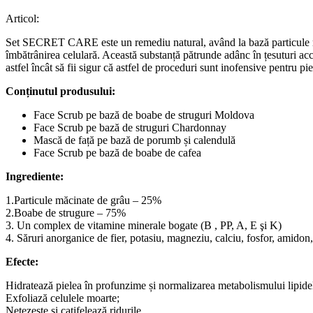
Articol:
Set SECRET CARE este un remediu natural, având la bază particule m
îmbătrânirea celulară. Această substanță pătrunde adânc în țesuturi acc
astfel încât să fii sigur că astfel de proceduri sunt inofensive pentru pie
Conținutul produsului:
Face Scrub pe bază de boabe de struguri Moldova
Face Scrub pe bază de struguri Chardonnay
Mască de față pe bază de porumb și calendulă
Face Scrub pe bază de boabe de cafea
Ingrediente:
1.Particule măcinate de grâu – 25%
2.Boabe de strugure – 75%
3. Un complex de vitamine minerale bogate (В , PP, A, E şi K)
4. Săruri anorganice de fier, potasiu, magneziu, calciu, fosfor, amidon,
Efecte:
Hidratează pielea în profunzime⁣ și
normalizarea metabolismului lipide
Exfoliază celulele moarte⁣;
Netezește și catifelează ridurile