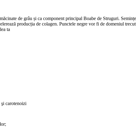
ăcinate de grâu și ca component principal Boabe de Struguri.
Semințel
elerează producția de colagen. Punctele negre vor fi de domeniul trecutu
lea ta
 şi carotenoizi
lor;