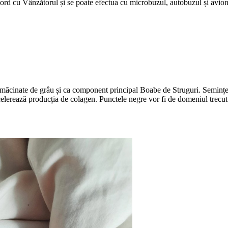
 cu Vânzătorul și se poate efectua cu microbuzul, autobuzul și avionul.
inate de grâu și ca component principal Boabe de Struguri. Semințele d
celerează producția de colagen. Punctele negre vor fi de domeniul trecut