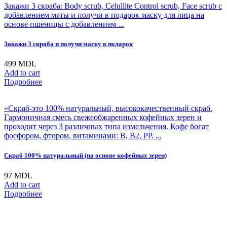
Закажи 3 скраба: Body scrub, Celullite Control scrub, Face scrub с
добавлением мяты и получи в подарок маску для лица на
основе пшеницы с добавлением ...
Закажи 3 скраба и получи маску в подарок
499
MDL
Add to cart
Подробнее
«Скраб-это 100% натуральный, высококачественный скраб.
Гармоничная смесь свежеобжаренных кофейных зерен и
проходит через 3 различных типа измельчения. Кофе богат
фосфором, фтором, витаминами: В, В2, РР. ...
Cкраб 100% натуральный (на основе кофейных зерен)
97
MDL
Add to cart
Подробнее