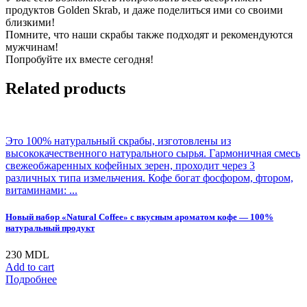
продуктов Golden Skrab, и даже поделиться ими со своими
близкими!
Помните, что наши скрабы также подходят и рекомендуются
мужчинам!
Попробуйте их вместе сегодня!
Related products
Это 100% натуральный скрабы, изготовлены из
высококачественного натурального сырья. Гармоничная смесь
свежеобжаренных кофейных зерен, проходит через 3
различных типа измельчения. Кофе богат фосфором, фтором,
витаминами: ...
Новый набор «Natural Coffee» с вкусным ароматом кофе — 100%
натуральный продукт
230
MDL
Add to cart
Подробнее