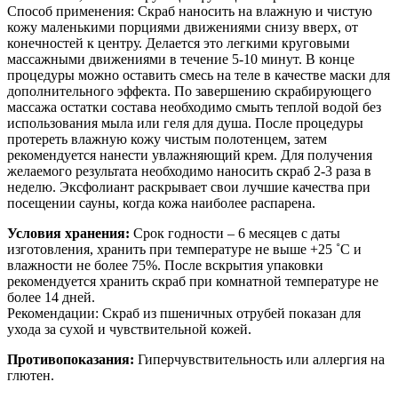
Способ применения: Скраб наносить на влажную и чистую
кожу маленькими порциями движениями снизу вверх, от
конечностей к центру. Делается это легкими круговыми
массажными движениями в течение 5-10 минут. В конце
процедуры можно оставить смесь на теле в качестве маски для
дополнительного эффекта. По завершению скрабирующего
массажа остатки состава необходимо смыть теплой водой без
использования мыла или геля для душа. После процедуры
протереть влажную кожу чистым полотенцем, затем
рекомендуется нанести увлажняющий крем. Для получения
желаемого результата необходимо наносить скраб 2-3 раза в
неделю. Эксфолиант раскрывает свои лучшие качества при
посещении сауны, когда кожа наиболее распарена.
Условия хранения:
Срок годности – 6 месяцев с даты
изготовления, хранить при температуре не выше +25 ˚C и
влажности не более 75%. После вскрытия упаковки
рекомендуется хранить скраб при комнатной температуре не
более 14 дней.
Рекомендации: Скраб из пшеничных отрубей показан для
ухода за сухой и чувствительной кожей.
Противопоказания:
Гиперчувствительность или аллергия на
глютен.