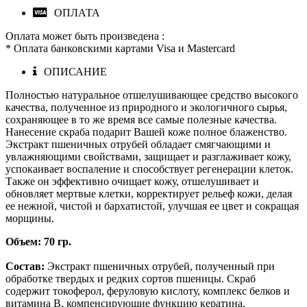
ОПЛАТА
Оплата может быть произведена :
* Оплата банковскими картами Visa и Mastercard
ОПИСАНИЕ
Полностью натуральное отшелушивающее средство высокого
качества, полученное из природного и экологичного сырья,
сохраняющее в то же время все самые полезные качества.
Нанесение скраба подарит Вашей коже полное блаженство.
Экстракт пшеничных отрубей обладает смягчающими и
увлажняющими свойствами, защищает и разглаживает кожу,
успокаивает воспаление и способствует регенерации клеток.
Также он эффективно очищает кожу, отшелушивает и
обновляет мертвые клетки, корректирует рельеф кожи, делая
ее нежной, чистой и бархатистой, улучшая ее цвет и сокращая
морщины.
Объем: 70 гр.
Состав:
Экстракт пшеничных отрубей, полученный при
обработке твердых и редких сортов пшеницы. Скраб
содержит токоферол, феруловую кислоту, комплекс белков и
витамина В, компенсирующие функцию кератина.