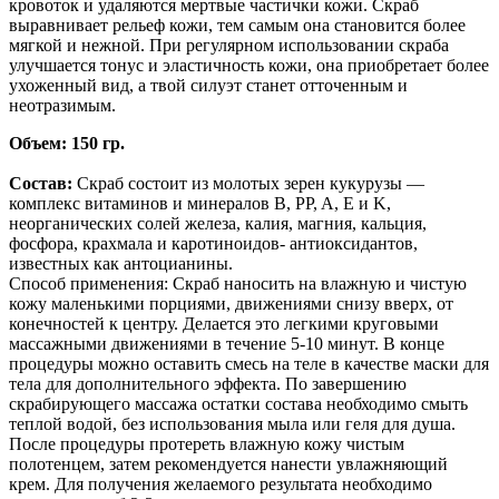
кровоток и удаляются мертвые частички кожи. Скраб
выравнивает рельеф кожи, тем самым она становится более
мягкой и нежной. При регулярном использовании скраба
улучшается тонус и эластичность кожи, она приобретает более
ухоженный вид, а твой силуэт станет отточенным и
неотразимым.
Объем: 150 гр.
Состав:
Скраб состоит из молотых зерен кукурузы —
комплекс витаминов и минералов В, PP, A, E и K,
неорганических солей железа, калия, магния, кальция,
фосфора, крахмала и каротиноидов- антиоксидантов,
известных как антоцианины.
Способ применения: Скраб наносить на влажную и чистую
кожу маленькими порциями, движениями снизу вверх, от
конечностей к центру. Делается это легкими круговыми
массажными движениями в течение 5-10 минут. В конце
процедуры можно оставить смесь на теле в качестве маски для
тела для дополнительного эффекта. По завершению
скрабирующего массажа остатки состава необходимо смыть
теплой водой, без использования мыла или геля для душа.
После процедуры протереть влажную кожу чистым
полотенцем, затем рекомендуется нанести увлажняющий
крем. Для получения желаемого результата необходимо