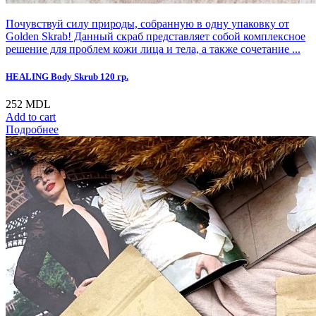
Почувствуй силу природы, собранную в одну упаковку от
Golden Skrab! Данный скраб представляет собой комплексное
решение для проблем кожи лица и тела, а также сочетание ...
HEALING Body Skrub 120 гр.
252
MDL
Add to cart
Подробнее