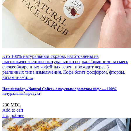
Это 100% натуральный скрабы, изготовлены из
высококачественного натурального сырья. Гармоничная смесь
свежеобжаренных кофейных зерен, проходит через 3
различных типа измельчения. Кофе богат фосфором, фтором,
витаминами: ...
Новый набор «Natural Coffee» с вкусным ароматом кофе — 100%
натуральный продукт
230
MDL
Add to cart
Подробнее