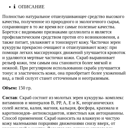
ОПИСАНИЕ
Полностью натуральное отшелушивающее средство высокого
качества, полученное из природного и экологичного сырья,
сохраняющее в то же время все самые полезные качества.
Борется с видимыми признаками целлюлита и является
профилактическим средством против его возникновения, а
также питает, увлажняет и тонизирует кожу. Частички зерен
кукурузы прекрасно очищают и отшелушивают кожу: при
помощи легких массирующих движений улучшается кровоток
и удаляются мертвые частички кожи. Скраб выравнивает
рельеф кожи, тем самым она становится более мягкой и
нежной. При регулярном использовании скраба улучшается
тонус и эластичность кожи, она приобретает более ухоженный
вид, а твой силуэт станет отточенным и неотразимым.
Объем:
150 гр.
Состав
: Скраб состоит из молотых зерен кукурузы- комплекс
витаминов и минералов В, PP, A, E и K, неорганических
солей железа, калия, магния, кальция, фосфора, крахмала и
каротиноидов- антиоксидантов, известных как антоцианины.
Способ применения: Скраб наносить на влажную и чистую
кожу маленькими порциями движениями снизу вверх, от