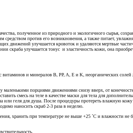
ства, полученное из природного и экологичного сырья, сохраня
средством против его возникновения, а также питает, увлажняе
х движений улучшается кровоток и удаляются мертвые частичк
нии скраба улучшается тонус и эластичность кожи, она приобре
итаминов и минералов В, PP, A, E и K, неорганических солей ж
у маленькими порциями движениями снизу вверх, от конечносте
тавить смесь на теле в качестве маски для тела для дополните
ла или геля для душа. После процедуры протереть влажную кожу
димо наносить скраб 2-3 раза в неделю.
ления, хранить при температуре не выше +25 ˚C и влажности не 
вствительность.