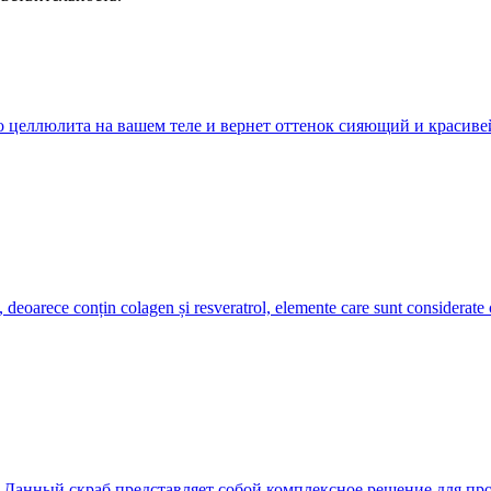
го целлюлита на вашем теле и вернет оттенок сияющий и красиве
, deoarece conțin colagen și resveratrol, elemente care sunt considerate 
 Данный скраб представляет собой комплексное решение для проб