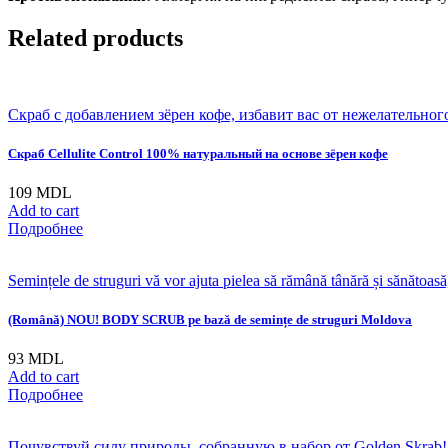
Related products
Скраб с добавлением зёрен кофе, избавит вас от нежелательно
Скраб Cellulite Control 100% натуральный на основе зёрен кофе
109
MDL
Add to cart
Подробнее
Semințele de struguri vă vor ajuta pielea să rămână tânără și sănătoasă
(Română) NOU! BODY SCRUB pe bază de semințe de struguri Moldova
93
MDL
Add to cart
Подробнее
Почувствуй силу природы, собранную в набор от Golden Skrab!