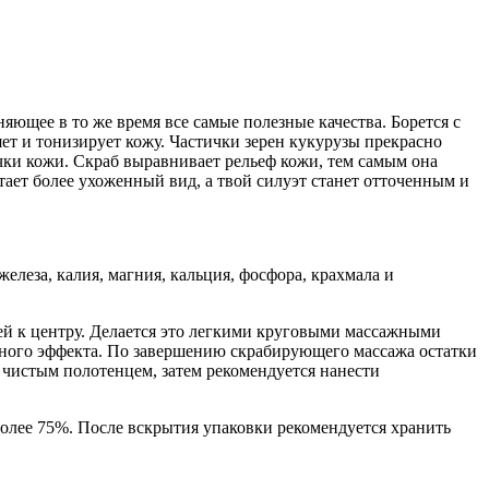
ющее в то же время все самые полезные качества. Борется с
т и тонизирует кожу. Частички зерен кукурузы прекрасно
и кожи. Скраб выравнивает рельеф кожи, тем самым она
тает более ухоженный вид, а твой силуэт станет отточенным и
елеза, калия, магния, кальция, фосфора, крахмала и
й к центру. Делается это легкими круговыми массажными
льного эффекта. По завершению скрабирующего массажа остатки
 чистым полотенцем, затем рекомендуется нанести
более 75%. После вскрытия упаковки рекомендуется хранить