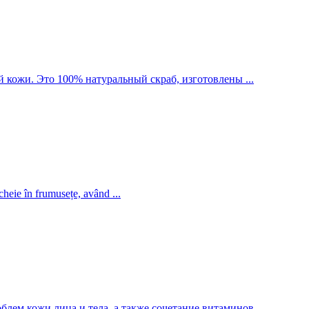
й кожи. Это 100% натуральный скраб, изготовлены ...
cheie în frumusețe, având ...
лем кожи лица и тела, а также сочетание витаминов ...