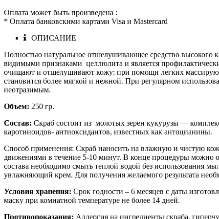
Оплата может быть произведена :
* Оплата банковскими картами Visa и Mastercard
ОПИСАНИЕ
Полностью натуральное отшелушивающее средство высокого каче
видимыми признаками целлюлита и является профилактическим 
очищают и отшелушивают кожу: при помощи легких массирующи
становится более мягкой и нежной. При регулярном использова
неотразимым.
Объем:
250 гр.
Состав:
Скраб состоит из молотых зерен кукурузы — комплекс в
каротиноидов- антиоксидантов, известных как антоцианины.
Способ применения: Скраб наносить на влажную и чистую кож
движениями в течение 5-10 минут. В конце процедуры можно ос
состава необходимо смыть теплой водой без использования мы
увлажняющий крем. Для получения желаемого результата необхо
Условия хранения:
Срок годности – 6 месяцев с даты изготов
маску при комнатной температуре не более 14 дней.
Противопоказания:
Аллергия на ингредиенты скраба, гиперчу