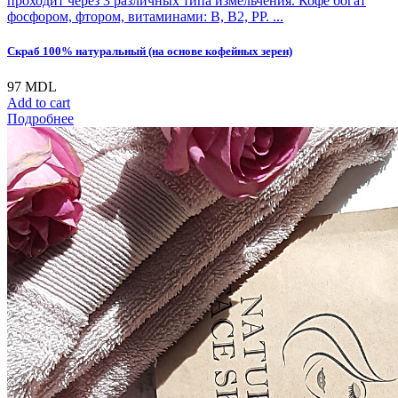
проходит через 3 различных типа измельчения. Кофе богат
фосфором, фтором, витаминами: В, В2, РР. ...
Cкраб 100% натуральный (на основе кофейных зерен)
97
MDL
Add to cart
Подробнее