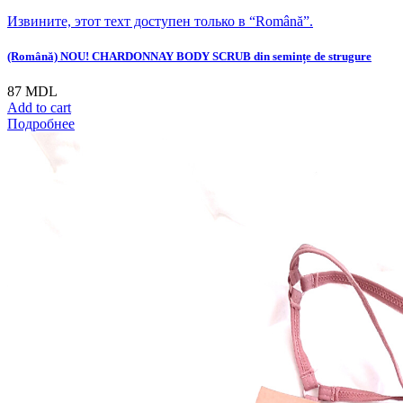
Извините, этот техт доступен только в “Română”.
(Română) NOU! CHARDONNAY BODY SCRUB din semințe de strugure
87
MDL
Add to cart
Подробнее