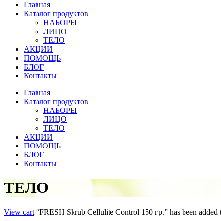
Главная
Каталог продуктов
НАБОРЫ
ЛИЦО
ТЕЛО
АКЦИИ
ПОМОЩЬ
БЛОГ
Контакты
Главная
Каталог продуктов
НАБОРЫ
ЛИЦО
ТЕЛО
АКЦИИ
ПОМОЩЬ
БЛОГ
Контакты
ТЕЛО
View cart
“FRESH Skrub Cellulite Control 150 гр.” has been added to