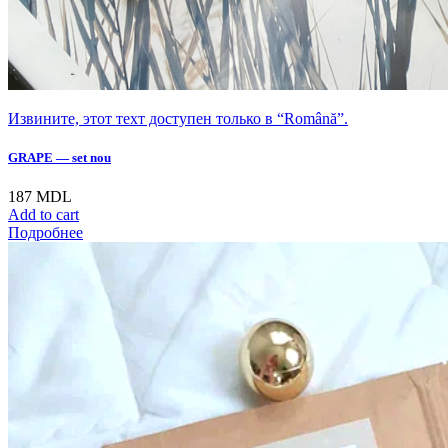
Извините, этот техт доступен только в “Română”.
GRAPE — set nou
187
MDL
Add to cart
Подробнее