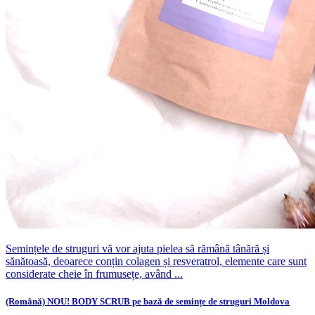
Semințele de struguri vă vor ajuta pielea să rămână tânără și
sănătoasă, deoarece conțin colagen și resveratrol, elemente care sunt
considerate cheie în frumusețe, având ...
(Română) NOU! BODY SCRUB pe bază de semințe de struguri Moldova