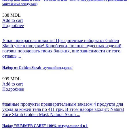
мятой и календулой)
338
MDL
Add to cart
Подробнее
У нас прекрасная новость! Праздничные наборы от Golden
Skrab уже в продаже! Коробочки, полные чудесных изделий,
готовы порадовать твоих близких, вне зависимости от того,
отдашь ...
Набор от Golden Skrab- лучший подарок!
999
MDL
Add to cart
Подробнее
#данные продукты предварительным заказом 4 продукта для
ухода за кожей тела по 411 грн. В этом наборе входит: Natural
Face Skrub Golden Mask Natural Skrub ...
Набор ”SUMMER CARE” 100% натуральное 4 в 1