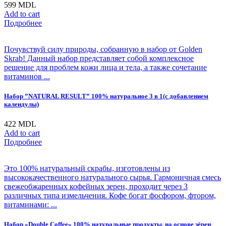
599
MDL
Add to cart
Подробнее
Почувствуй силу природы, собранную в набор от Golden
Skrab! Данный набор представляет собой комплексное
решение для проблем кожи лица и тела, а также сочетание
витаминов ...
Набор ”NATURAL RESULT” 100% натуральное 3 в 1(с добавлением
календулы)
422
MDL
Add to cart
Подробнее
Это 100% натуральный скрабы, изготовлены из
высококачественного натурального сырья. Гармоничная смесь
свежеобжаренных кофейных зерен, проходит через 3
различных типа измельчения. Кофе богат фосфором, фтором,
витаминами: ...
Набор «Double Coffee» 100% натуральные продукты, на основе зёрен