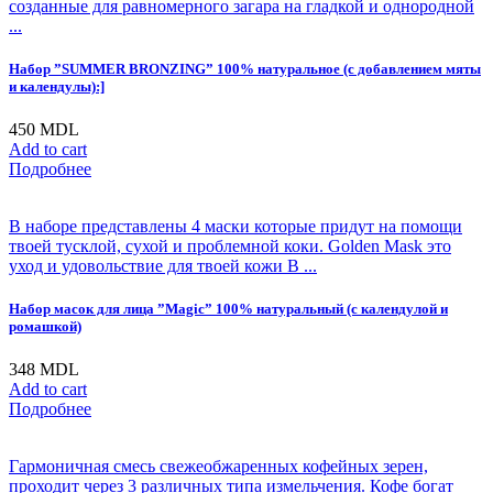
созданные для равномерного загара на гладкой и однородной
...
Набор ”SUMMER BRONZING” 100% натуральное (с добавлением мяты
и календулы):]
450
MDL
Add to cart
Подробнее
В наборе представлены 4 маски которые придут на помощи
твоей тусклой, сухой и проблемной коки. Golden Mask это
уход и удовольствие для твоей кожи В ...
Набор масок для лица ”Magic” 100% натуральный (с календулой и
ромашкой)
348
MDL
Add to cart
Подробнее
Гармоничная смесь свежеобжаренных кофейных зерен,
проходит через 3 различных типа измельчения. Кофе богат