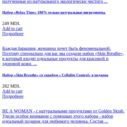
полученные из натурального экологически чистого ...
Набор «Relax Time» 100% только натуральные ингредиенты.
249
MDL
Add to cart
Подробнее
Каждая барышня, женщина хочет быть феноменальной.
Поэтому специально для вас мы создали набор «Skin Breathe»,
в который входят идеальные продукты для красивой и
здоровой кожи. ...
Набор «Skin Breathe» со скрабом » Cellulite Control» в подарок
282
MDL
Add to cart
Подробнее
BE А WOMAN - с натуральными продуктами от Golden Skrab.
Удили особое внимание с помощью этого набора - набор
идеальный подарок для любимого человека. Состав ...