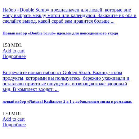
Набор «Double Scrub» предназначен для людей, которые вне
могу выбрать между мятой или календулой. Закажите их оба и
сделайте вывод, какой скраб вам нравится больше ...
Новый набор «Double Scrub» идеален для повседневного ухода
158
MDL
Add to cart
Подробнее
Встречайте новый набор от Golden Skrab. Важно, чтобы
продукты, которыми вы пользуетесь, бережно ухаживали и
оставляли приятные ощущения, возвращая коже здоровый
вид. В комплект входят: ...
новый набор «Natural Radiance» 2 в 1 с добавлением мяты и ромашки.
170
MDL
Add to cart
Подробнее