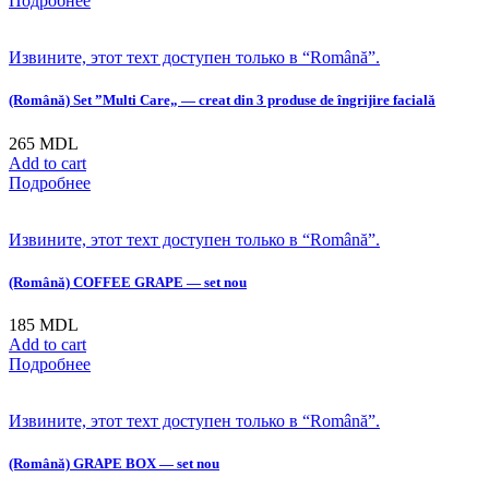
Подробнее
Извините, этот техт доступен только в “Română”.
(Română) Set ”Multi Care„ — creat din 3 produse de îngrijire facială
265
MDL
Add to cart
Подробнее
Извините, этот техт доступен только в “Română”.
(Română) COFFEE GRAPE — set nou
185
MDL
Add to cart
Подробнее
Извините, этот техт доступен только в “Română”.
(Română) GRAPE BOX — set nou