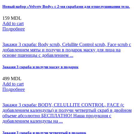
Новый набор «Velvety Body» с 2-мя скрабами для отшелушивания тела.
159
MDL
Add to cart
Подробнее
Закажи 3 скраба: Body scrub, Celullite Control scrub, Face scrub с
добавлением мяты и получи в подарок маску для лица на
основе пшеницы с добавлением ...
Закажи 3 скраба и получи маску в подарок
499
MDL
Add to cart
Подробнее
Закажи 3 скраба: BODY, CELULLITE CONTROL, FACE (с
добавлением календулы) и получи четвертый скраб в двойном
объеме абсолютно БЕСПЛАТНО! Наша продукция с
добавлением календулы на ...
Закажи 3 скраба и получи четвертый в подарок