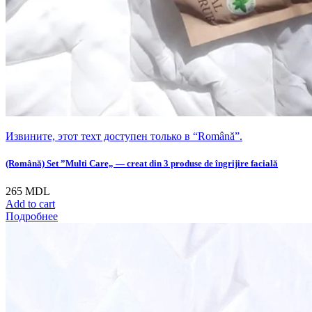
Извините, этот техт доступен только в “Română”.
(Română) Set ”Multi Care„ — creat din 3 produse de îngrijire facială
265
MDL
Add to cart
Подробнее