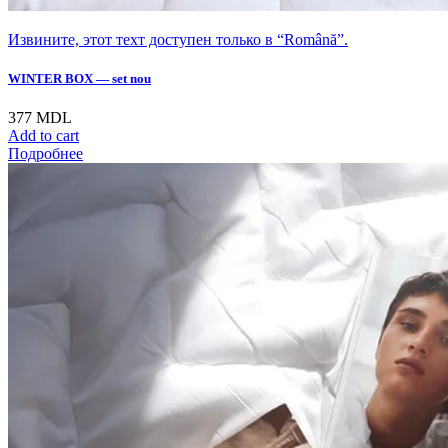
Извините, этот техт доступен только в “Română”.
WINTER BOX — set nou
377
MDL
Add to cart
Подробнее