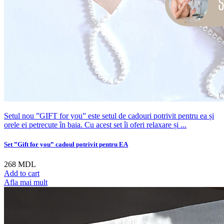
Setul nou ”GIFT for you” este setul de cadouri potrivit pentru ea și
orele ei petrecute în baia. Cu acest set îi oferi relaxare și ...
Set ”Gift for you” cadoul potrivit pentru EA
268
MDL
Add to cart
Afla mai mult