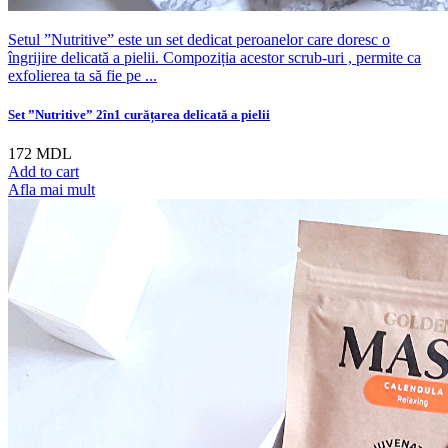
Setul ”Nutritive” este un set dedicat peroanelor care doresc o
îngrijire delicată a pielii. Compoziția acestor scrub-uri , permite ca
exfolierea ta să fie pe ...
Set ”Nutritive” 2în1 curățarea delicată a pielii
172
MDL
Add to cart
Afla mai mult