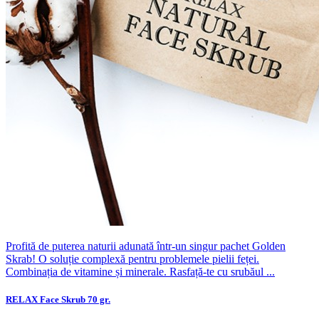
Profită de puterea naturii adunată într-un singur pachet Golden
Skrab! O soluție complexă pentru problemele pielii feței.
Combinația de vitamine și minerale. Rasfață-te cu srubăul ...
RELAX Face Skrub 70 gr.