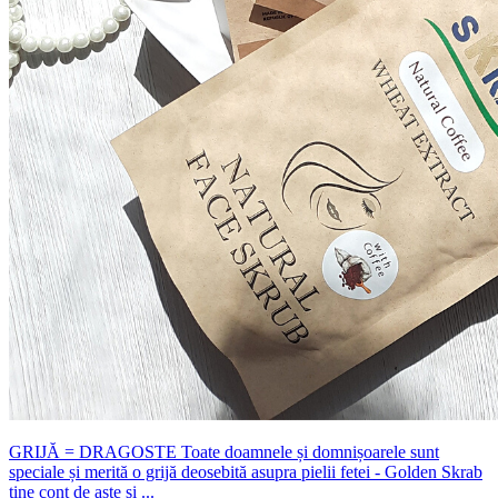
GRIJĂ = DRAGOSTE Toate doamnele și domnișoarele sunt
speciale și merită o grijă deosebită asupra pielii fetei - Golden Skrab
ține cont de aste și ...