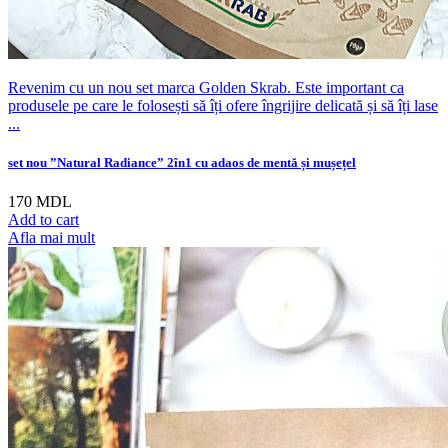
Revenim cu un nou set marca Golden Skrab. Este important ca
produsele pe care le folosești să îți ofere îngrijire delicată și să îți lase
...
set nou ”Natural Radiance” 2în1 cu adaos de mentă și mușețel
170
MDL
Add to cart
Afla mai mult