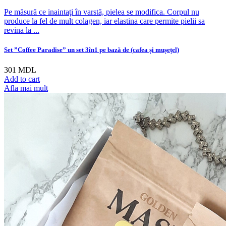
Pe măsură ce inaintați în varstă, pielea se modifica. Corpul nu
produce la fel de mult colagen, iar elastina care permite pielii sa
revina la ...
Set ”Coffee Paradise” un set 3în1 pe bază de (cafea și mușețel)
301
MDL
Add to cart
Afla mai mult