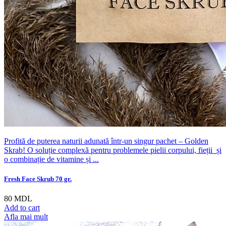
Profită de puterea naturii adunată într-un singur pachet – Golden
Skrab! O soluție complexă pentru problemele pielii corpului, fieții și
o combinație de vitamine și ...
Fresh Face Skrub 70 gr.
80
MDL
Add to cart
Afla mai mult