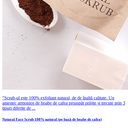
”Scrub-ul este 100% exfoliant natural, de de înaltă calitate. Un
amestec armonios de boabe de cafea proaspăt prăjite și trecute prin 3
tipuri diferite de ...
Natural Face Scrub 100% natural (pe bază de boabe de cafea)