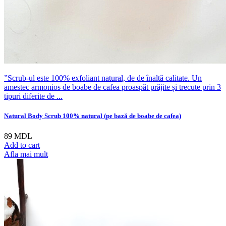
”Scrub-ul este 100% exfoliant natural, de de înaltă calitate. Un
amestec armonios de boabe de cafea proaspăt prăjite și trecute prin 3
tipuri diferite de ...
Natural Body Scrub 100% natural (pe bază de boabe de cafea)
89
MDL
Add to cart
Afla mai mult