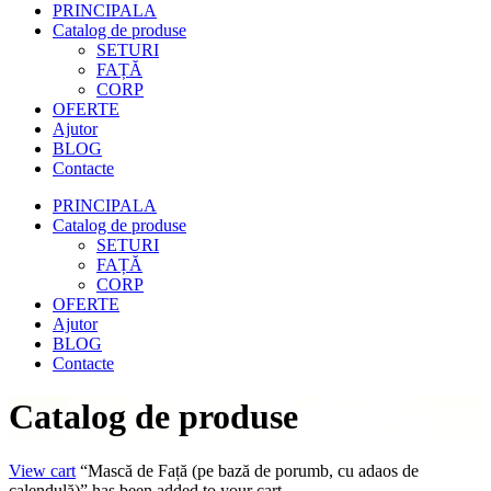
PRINCIPALA
Catalog de produse
SETURI
FAȚĂ
CORP
OFERTE
Ajutor
BLOG
Contacte
PRINCIPALA
Catalog de produse
SETURI
FAȚĂ
CORP
OFERTE
Ajutor
BLOG
Contacte
Catalog de produse
View cart
“Mască de Față (pe bază de porumb, cu adaos de
calendulă)” has been added to your cart.