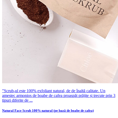
”Scrub-ul este 100% exfoliant natural, de de înaltă calitate. Un
amestec armonios de boabe de cafea proaspăt prăjite și trecute prin 3
tipuri diferite de ...
Natural Face Scrub 100% natural (pe bază de boabe de cafea)