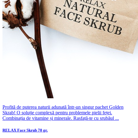
Profită de puterea naturii adunată într-un singur pachet Golden
Skrab! O soluție complexă pentru problemele pielii feței.
Combinația de vitamine și minerale. Rasfață-te cu srubăul ...
RELAX Face Skrub 70 gr.