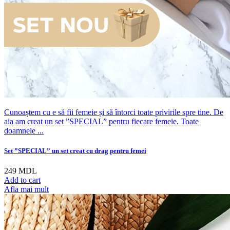
Cunoaștem cu e să fii femeie și să întorci toate privirile spre tine. De
aia am creat un set ”SPECIAL” pentru fiecare femeie. Toate
doamnele ...
Set ”SPECIAL” un set creat cu drag pentru femei
249
MDL
Add to cart
Afla mai mult