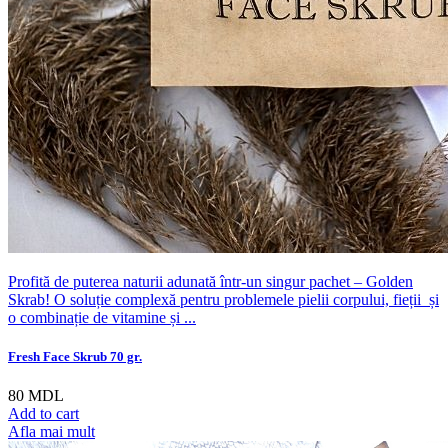
Profită de puterea naturii adunată într-un singur pachet – Golden
Skrab! O soluție complexă pentru problemele pielii corpului, fieții și
o combinație de vitamine și ...
Fresh Face Skrub 70 gr.
80
MDL
Add to cart
Afla mai mult