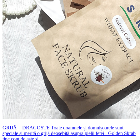
GRIJĂ = DRAGOSTE Toate doamnele și domnișoarele sunt
speciale și merită o grijă deosebită asupra pielii fetei - Golden Skrab
ține cont de aste și ...