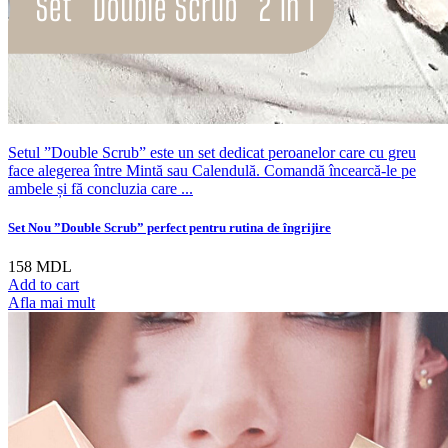
Setul ”Double Scrub” este un set dedicat peroanelor care cu greu
face alegerea între Mintă sau Calendulă. Comandă încearcă-le pe
ambele și fă concluzia care ...
Set Nou ”Double Scrub” perfect pentru rutina de îngrijire
158
MDL
Add to cart
Afla mai mult