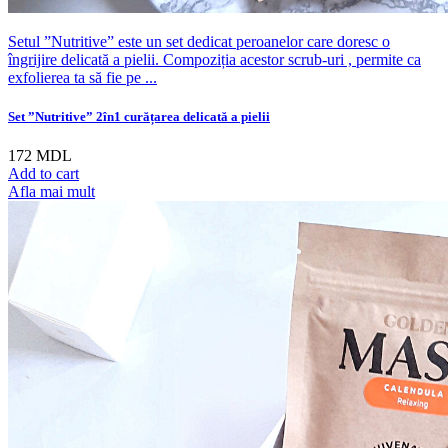
Setul ”Nutritive” este un set dedicat peroanelor care doresc o
îngrijire delicată a pielii. Compoziția acestor scrub-uri , permite ca
exfolierea ta să fie pe ...
Set ”Nutritive” 2în1 curățarea delicată a pielii
172
MDL
Add to cart
Afla mai mult