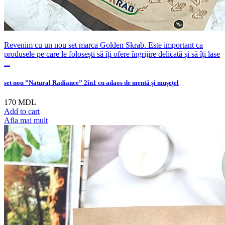
Revenim cu un nou set marca Golden Skrab. Este important ca
produsele pe care le folosești să îți ofere îngrijire delicată și să îți lase
...
set nou ”Natural Radiance” 2în1 cu adaos de mentă și mușețel
170
MDL
Add to cart
Afla mai mult