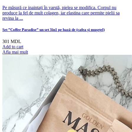
Pe măsură ce inaintați în varstă, pielea se modifica. Corpul nu
produce la fel de mult colagen, iar elastina care permite pielii sa
revina la ...
Set ”Coffee Paradise” un set 3în1 pe bază de (cafea și mușețel)
301
MDL
Add to cart
Afla mai mult