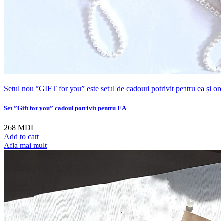
Setul nou ”GIFT for you” este setul de cadouri potrivit pentru ea și orele
Set ”Gift for you” cadoul potrivit pentru EA
268
MDL
Add to cart
Afla mai mult