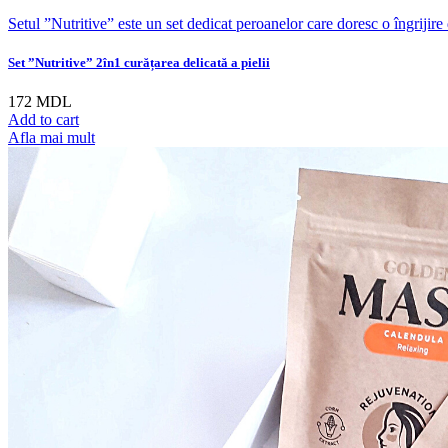
Setul ”Nutritive” este un set dedicat peroanelor care doresc o îngrijire d
Set ”Nutritive” 2în1 curățarea delicată a pielii
172
MDL
Add to cart
Afla mai mult