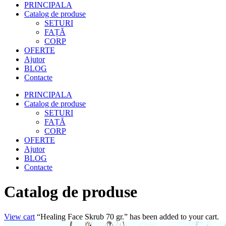
PRINCIPALA
Catalog de produse
SETURI
FAȚĂ
CORP
OFERTE
Ajutor
BLOG
Contacte
PRINCIPALA
Catalog de produse
SETURI
FAȚĂ
CORP
OFERTE
Ajutor
BLOG
Contacte
Catalog de produse
View cart
“Healing Face Skrub 70 gr.” has been added to your cart.